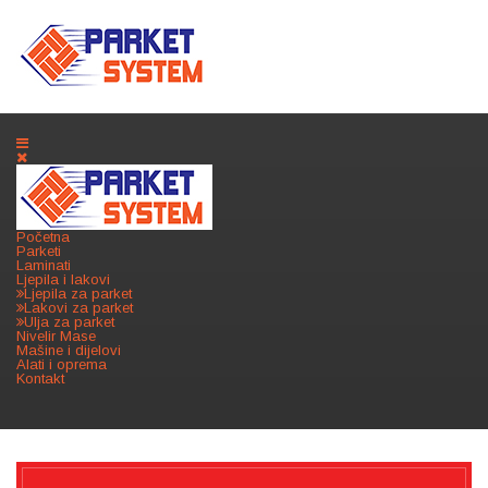
Početna
Parketi
Laminati
Ljepila i lakovi
Ljepila za parket
Lakovi za parket
Ulja za parket
Nivelir Mase
Mašine i dijelovi
Alati i oprema
Kontakt