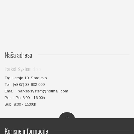
Naša
adresa
Parket System d.o.o
Trg Heroja 19, Sarajevo
Tel : (+387) 33 932 609
Email : parket-system@hotmail.com
Pon - Pet 8:00 - 16:00h
Sub: 8:00 - 15:00h
Korisne
informacije