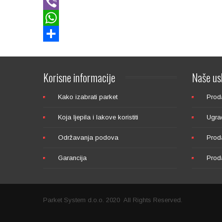
Share
Korisne
informacije
Naše
us
Kako izabrati parket
Proda
Koja ljepila i lakove koristiti
Ugra
Održavanja podova
Proda
Garancija
Proda
Parket System d.o.o. 2020 All Rights Reserved.