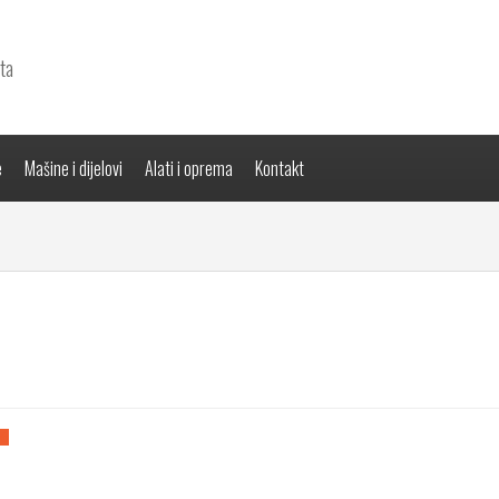
ta
e
Mašine i dijelovi
Alati i oprema
Kontakt
%