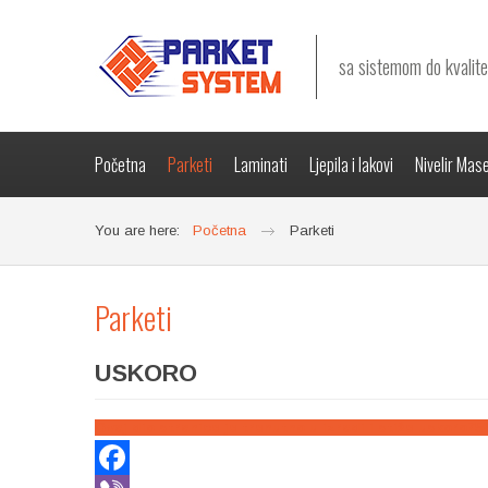
sa sistemom do kvalite
Početna
Parketi
Laminati
Ljepila i lakovi
Nivelir Mas
You are here:
Početna
Parketi
Parketi
USKORO
Ovaj dio stranice je trenutno u izradi i stiže uskoro
75